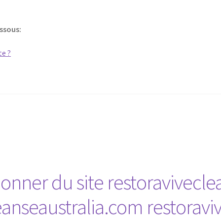
essous:
ner du site restoravivecle
anseaustralia.com restoraviv