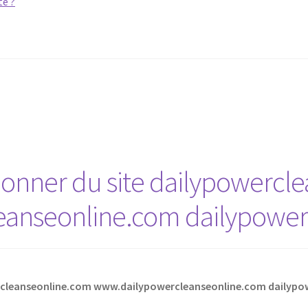
nner du site dailypowercl
anseonline.com dailypower
rcleanseonline.com www.dailypowercleanseonline.com dailypo