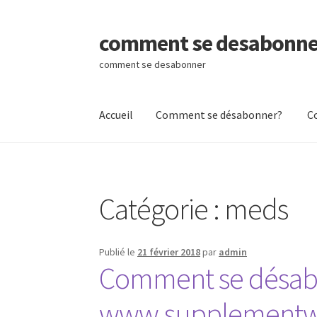
comment se desabonne
Aller
Aller
à
au
comment se desabonner
la
contenu
navigation
Accueil
Comment se désabonner?
C
Accueil
Comment se désabonner?
Contactez
Catégorie :
meds
Publié le
21 février 2018
par
admin
Comment se désabo
www.supplementwa