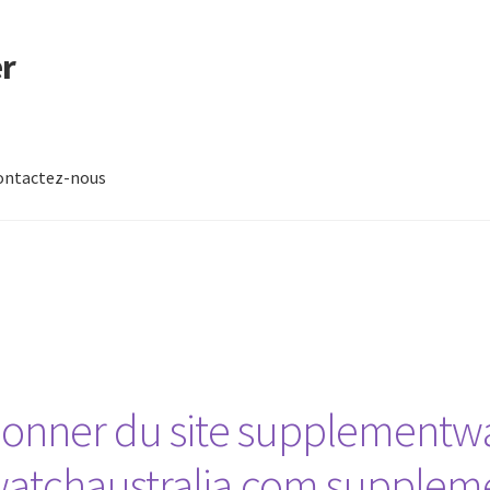
r
ontactez-nous
-nous
nner du site supplementwa
tchaustralia.com suppleme