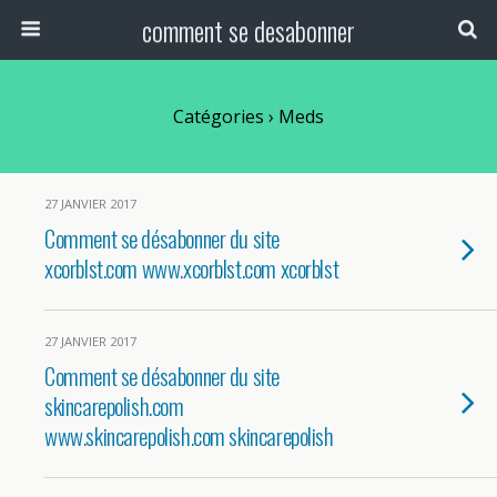
comment se desabonner
Catégories ›
Meds
27 JANVIER 2017
Comment se désabonner du site
xcorblst.com www.xcorblst.com xcorblst
27 JANVIER 2017
Comment se désabonner du site
skincarepolish.com
www.skincarepolish.com skincarepolish