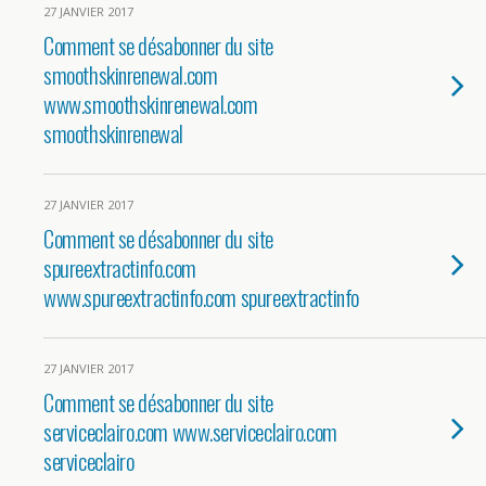
27 JANVIER 2017
Comment se désabonner du site
smoothskinrenewal.com
www.smoothskinrenewal.com
smoothskinrenewal
27 JANVIER 2017
Comment se désabonner du site
spureextractinfo.com
www.spureextractinfo.com spureextractinfo
27 JANVIER 2017
Comment se désabonner du site
serviceclairo.com www.serviceclairo.com
serviceclairo