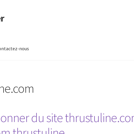
r
ontactez-nous
-nous
ine.com
nner du site thrustuline.c
m thrustuline