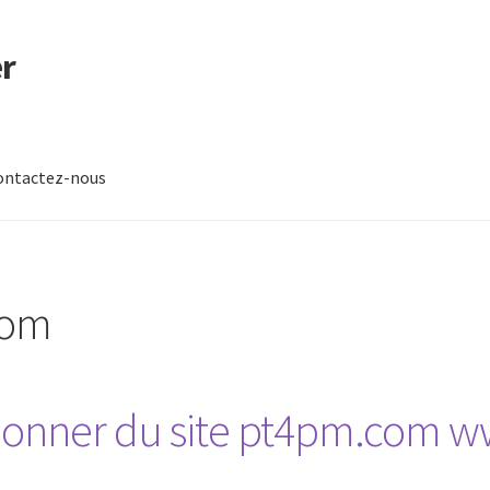
r
ontactez-nous
-nous
com
onner du site pt4pm.com 