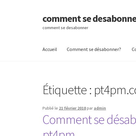
comment se desabonne
Aller
Aller
à
au
comment se desabonner
la
contenu
navigation
Accueil
Comment se désabonner?
C
Accueil
Comment se désabonner?
Contactez
Étiquette :
pt4pm.
Publié le
21 février 2018
par
admin
Comment se désab
pt4pm