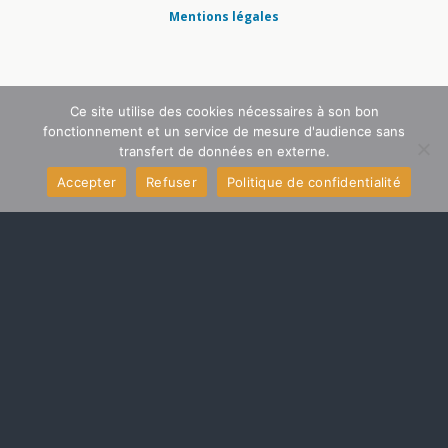
Mentions légales
Ce site utilise des cookies nécessaires à son bon
fonctionnement et un service de mesure d'audience sans
transfert de données en externe.
Accepter
Refuser
Politique de confidentialité