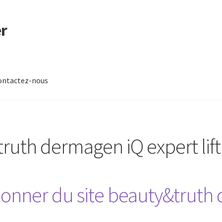
r
ontactez-nous
-nous
ruth dermagen iQ expert lift
nner du site beauty&truth 