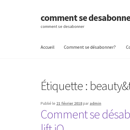
comment se desabonne
Aller
Aller
à
au
comment se desabonner
la
contenu
navigation
Accueil
Comment se désabonner?
C
Accueil
Comment se désabonner?
Contactez
Étiquette :
beauty&t
Publié le
21 février 2018
par
admin
Comment se désabo
lift iQ