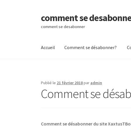
comment se desabonne
Aller
Aller
à
au
comment se desabonner
la
contenu
navigation
Accueil
Comment se désabonner?
C
Accueil
Comment se désabonner?
Contactez
Publié le
21 février 2018
par
admin
Comment se désabo
Comment se désabonner du site XaxtusTBoo