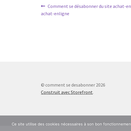
Navigation
Article
Comment se désabonner du site achat-en
précédent :
achat-enligne
de
l’article
© comment se desabonner 2026
Construit avec Storefront
.
Ce site utilise des cookies nécessaires à son bon fonctionneme