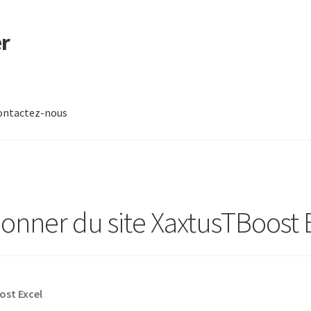
r
ontactez-nous
-nous
nner du site XaxtusTBoost 
st Excel