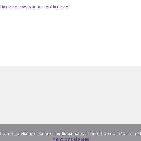
ligne.net www.achat-enligne.net
nt et un service de mesure d'audience sans transfert de données en ex
Mentions légales