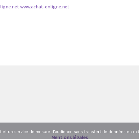
ligne.net www.achat-enligne.net
nt et un service de mesure d'audience sans transfert de données en ex
Mentions légales