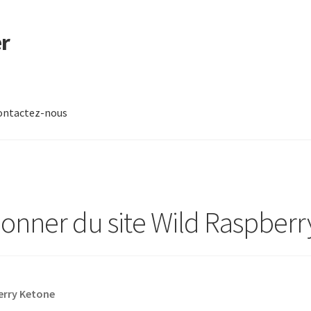
r
ontactez-nous
-nous
nner du site Wild Raspberr
erry Ketone