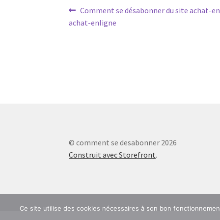
Navigation
Article
Comment se désabonner du site achat-en
précédent :
achat-enligne
de
l’article
© comment se desabonner 2026
Construit avec Storefront
.
Ce site utilise des cookies nécessaires à son bon fonctionneme