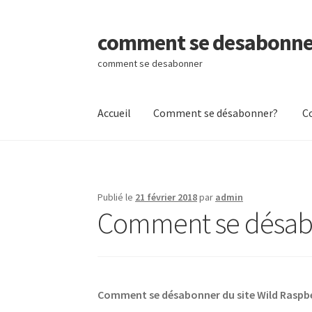
comment se desabonne
Aller
Aller
à
au
comment se desabonner
la
contenu
navigation
Accueil
Comment se désabonner?
C
Accueil
Comment se désabonner?
Contactez
Publié le
21 février 2018
par
admin
Comment se désabo
Comment se désabonner du site Wild Raspb