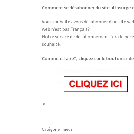
Comment se désabonner du site ultasurge
Vous souhaitez vous désabonner d’un site web,
web n’est pas Français?.
Notre service de désabonnement fera le néces
souhaité.
Comment faire?, cliquez sur le bouton ci-d
«
Catégorie :
meds