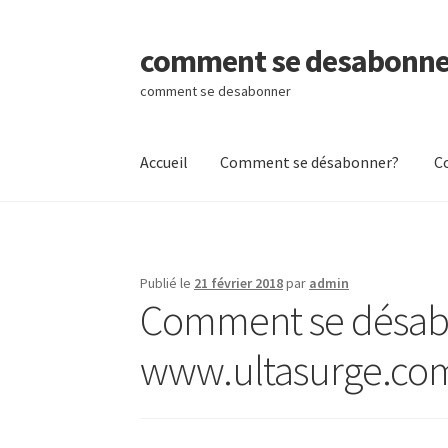
comment se desabonne
Aller
Aller
à
au
comment se desabonner
la
contenu
navigation
Accueil
Comment se désabonner?
C
Accueil
Comment se désabonner?
Contactez
Publié le
21 février 2018
par
admin
Comment se désabo
www.ultasurge.com