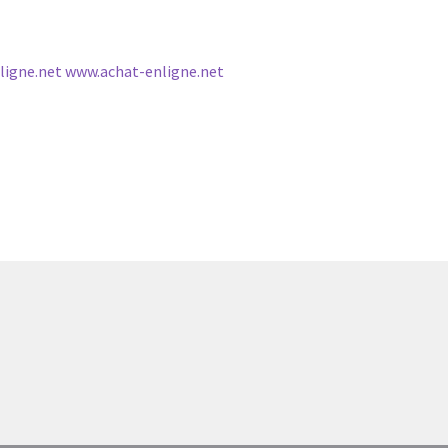
ligne.net www.achat-enligne.net