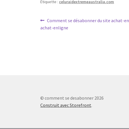
Étiquette :
celuraidextremeaustralia.com
Navigation
Article
Comment se désabonner du site achat-en
précédent :
achat-enligne
de
l’article
© comment se desabonner 2026
Construit avec Storefront
.