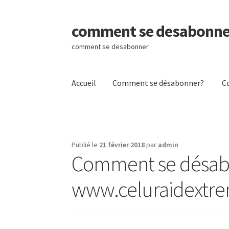
comment se desabonne
Aller
Aller
à
au
comment se desabonner
la
contenu
navigation
Accueil
Comment se désabonner?
C
Accueil
Comment se désabonner?
Contactez
Publié le
21 février 2018
par
admin
Comment se désabo
www.celuraidextrem