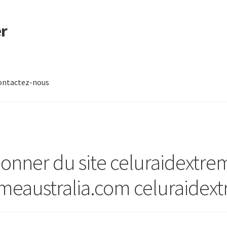
r
ontactez-nous
-nous
nner du site celuraidextre
eaustralia.com celuraidext