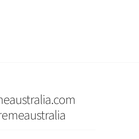
meaustralia.com
remeaustralia