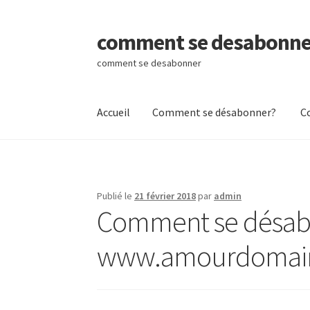
comment se desabonne
Aller
Aller
à
au
comment se desabonner
la
contenu
navigation
Accueil
Comment se désabonner?
C
Accueil
Comment se désabonner?
Contactez
Publié le
21 février 2018
par
admin
Comment se désab
www.amourdomai