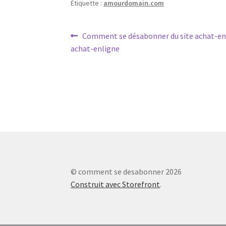
Étiquette :
amourdomain.com
Navigation
Article
Comment se désabonner du site achat-en
précédent :
achat-enligne
de
l’article
© comment se desabonner 2026
Construit avec Storefront
.