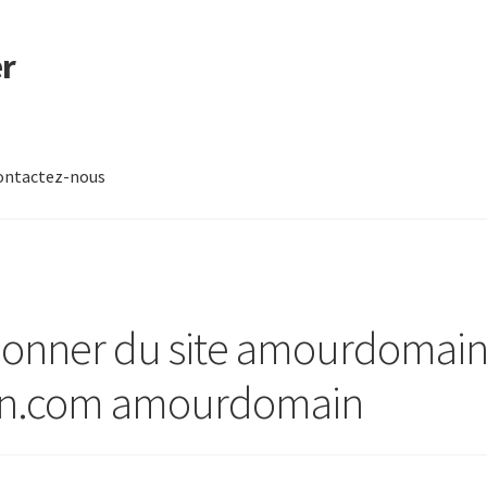
r
ontactez-nous
-nous
onner du site amourdomai
n.com amourdomain