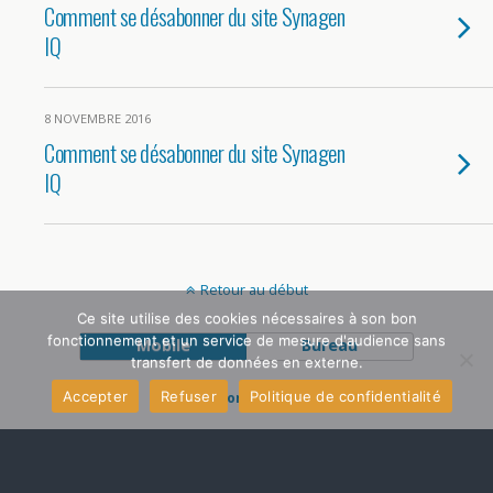
Comment se désabonner du site Synagen
IQ
8 NOVEMBRE 2016
Comment se désabonner du site Synagen
IQ
Retour au début
Ce site utilise des cookies nécessaires à son bon
fonctionnement et un service de mesure d'audience sans
Mobile
Bureau
transfert de données en externe.
Accepter
Refuser
Politique de confidentialité
Mentions légales