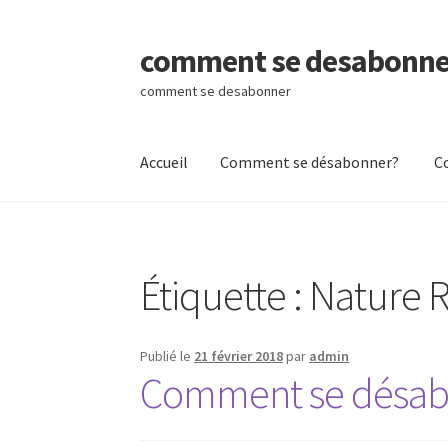
comment se desabonne
Aller
Aller
à
au
comment se desabonner
la
contenu
navigation
Accueil
Comment se désabonner?
C
Accueil
Comment se désabonner?
Contactez
Étiquette :
Nature 
Publié le
21 février 2018
par
admin
Comment se désabo