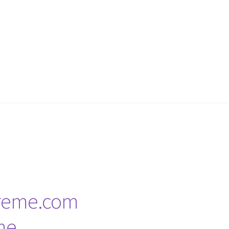
treme.com
me