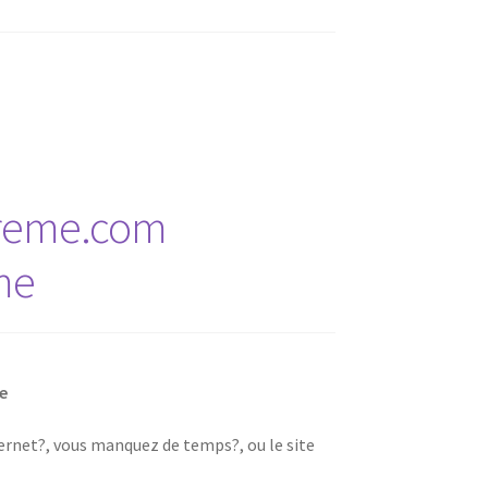
treme.com
me
e
nternet?, vous manquez de temps?, ou le site