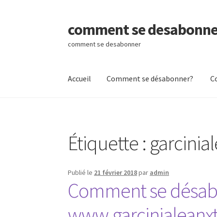
comment se desabonne
Aller
Aller
à
au
comment se desabonner
la
contenu
navigation
Accueil
Comment se désabonner?
C
Accueil
Comment se désabonner?
Contactez
Étiquette :
garcini
Publié le
21 février 2018
par
admin
Comment se désabo
www.garcinialeanx