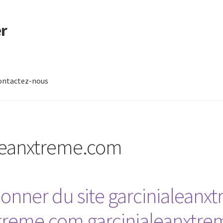
r
ontactez-nous
-nous
aleanxtreme.com
nner du site garcinialeanx
treme.com garcinialeanxtre