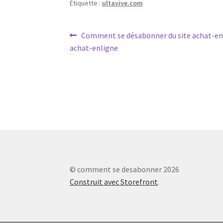
Étiquette :
ultavive.com
Navigation
Article
Comment se désabonner du site achat-en
précédent :
achat-enligne
de
l’article
© comment se desabonner 2026
Construit avec Storefront
.