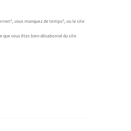
nternet?, vous manquez de temps?, ou le site
e que vous êtes bien désabonné du site