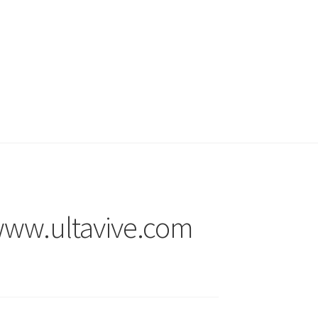
www.ultavive.com