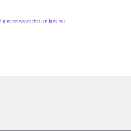
ligne.net www.achat-enligne.net