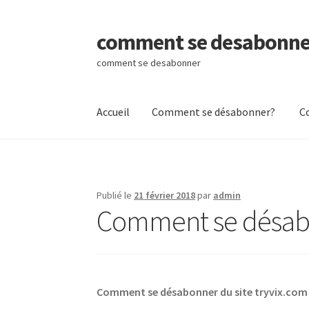
comment se desabonne
Aller
Aller
à
au
comment se desabonner
la
contenu
navigation
Accueil
Comment se désabonner?
C
Accueil
Comment se désabonner?
Contactez
Publié le
21 février 2018
par
admin
Comment se désabon
Comment se désabonner du site tryvix.com