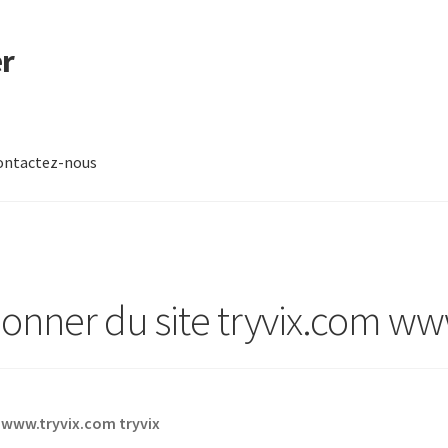
r
ontactez-nous
-nous
ner du site tryvix.com www
 www.tryvix.com tryvix