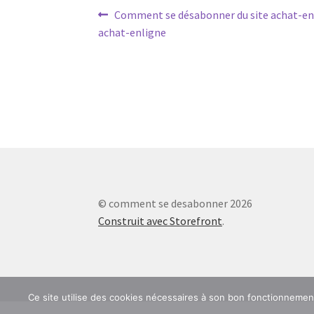
Navigation
Article
Comment se désabonner du site achat-en
précédent :
achat-enligne
de
l’article
© comment se desabonner 2026
Construit avec Storefront
.
Ce site utilise des cookies nécessaires à son bon fonctionneme