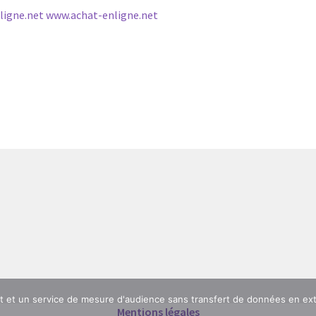
ligne.net www.achat-enligne.net
nt et un service de mesure d'audience sans transfert de données en ex
Mentions légales